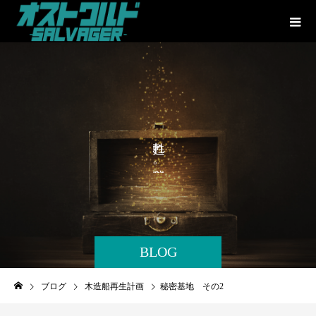
れ
、
。
BLOG
ブログ
木造船再生計画
秘密基地 その2