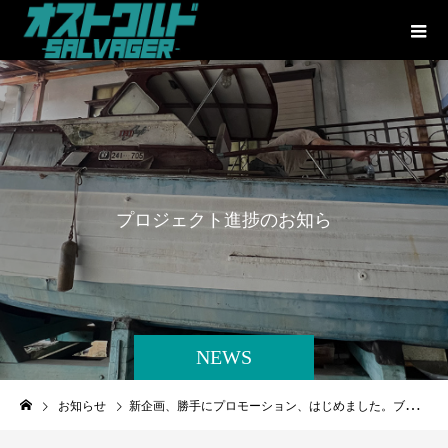
プ
ロ
ジ
ェ
ク
ト
進
捗
の
お
知
ら
せ
NEWS
お知らせ
新企画、勝手にプロモーション、はじめました。ブログから読めます。